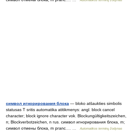
Automatikos terminų žodynas
символ игнорирования блока
— bloko atšaukties simbolis
statusas T sritis automatika atitikmenys: angl. block cancel
character; block ignore character vok. Blockungültigkeitszeichen,
n; Blockverbotzeichen, n rus. символ игнорирования блока, m;
символ отмены блока, m pranc.… …
Automatikos terminų žodynas