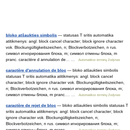
bloko atšaukties simbolis
— statusas T sritis automatika
atitikmenys: angl. block cancel character; block ignore character
vok. Blockungültigkeitszeichen, n; Blockverbotzeichen, n rus.
символ игнорирования блока, m; символ отмены блока, m
pranc. caractère d annulation de… …
Automatikos terminų žodynas
caractère d'annulation de bloc
— bloko atšaukties simbolis
statusas T sritis automatika atitikmenys: angl. block cancel
character; block ignore character vok. Blockungültigkeitszeichen,
n; Blockverbotzeichen, n rus. символ игнорирования блока, m;
символ отмены блока, m pranc.… …
Automatikos terminų žodynas
caractère de rejet de bloc
— bloko atšaukties simbolis statusas T
sritis automatika atitikmenys: angl. block cancel character; block
ignore character vok. Blockungültigkeitszeichen, n;
Blockverbotzeichen, n rus. символ игнорирования блока, m;
символ отмены блока, m pranc.… …