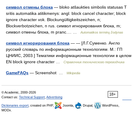
символ отмены блока
— bloko atšaukties simbolis statusas T
sritis automatika atitikmenys: angl. block cancel character; block
ignore character vok. Blockungültigkeitszeichen, n;
Blockverbotzeichen, n rus. символ игнорирования блока, m;
символ отмены блока, m pranc.… …
Automatikos terminų žodynas
символ игнорирования блока
— — [Л.Г.Суменко. Англо
русский словарь по информационным технологиям. М.: ГП
ЦНИИС, 2003.] Тематики информационные технологии в целом
EN block ignore character …
Справочник технического переводчика
GameFAQs
— Screenshot …
Wikipedia
© Academic, 2000-2026
18+
Contact us:
Technical Support
,
Advertising
Dictionaries export
, created on PHP,
Joomla,
Drupal,
WordPress,
MODx.