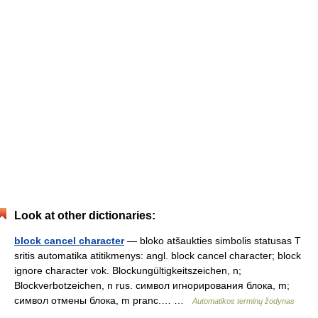
Look at other dictionaries:
block cancel character
— bloko atšaukties simbolis statusas T
sritis automatika atitikmenys: angl. block cancel character; block
ignore character vok. Blockungültigkeitszeichen, n;
Blockverbotzeichen, n rus. символ игнорирования блока, m;
символ отмены блока, m pranc.… …
Automatikos terminų žodynas