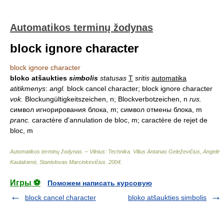
Automatikos terminų žodynas
block ignore character
block ignore character
bloko atšaukties
simbolis
statusas
T
sritis
automatika
atitikmenys
:
angl.
block cancel character; block ignore character
vok.
Blockungültigkeitszeichen, n; Blockverbotzeichen, n
rus.
символ игнорирования блока, m; символ отмены блока, m
pranc.
caractère d'annulation de bloc, m; caractère de rejet de
bloc, m
Automatikos terminų žodynas. – Vilnius: Technika
.
Vilius Antanas Geleževičius, Angelė
Kaulakienė, Stanislovas Marcinkevičius
.
2004
.
Игры ⚽
Поможем написать курсовую
block cancel character
bloko atšaukties simbolis